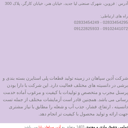
آدرس : قزوین، شهرک صنعتی لیا جدید، خیابان هنر، خیابان کارگر، پلاک 300
راه های ارتباطی:
02833454295 - 02833454249
09102441072 - 09122825933
شرکت آذین سپاهان در زمینه تولید قطعات پلی استایرن بسته بندی و
برشی در دانسیته های مختلف فعالیت دارد. این شرکت با دارا بودن
پرسنل مجرب و متخصص و تولیدات با کیفیت و مرغوب آماده خدمت
رسانی می باشد. همچنین قادر است آزمایشات مختلف از جمله تست
دانسیته ، ارتفاع، فشار، جذب آب و شعله را مطابق با نیاز مشتری
جهت ارائه و تولید محصول با کیفیت تر انجام دهد.
تمامی حقوق مادی و معنوی
1403
متعلق به
می باشد
آذین سپاهان پایا