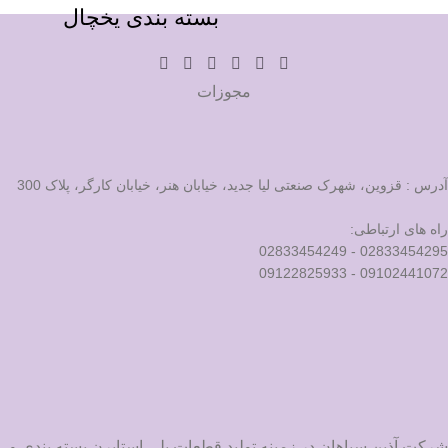
بسته بندی یخچال
مجوزات
آدرس : قزوین، شهرک صنعتی لیا جدید، خیابان هنر، خیابان کارگر، پلاک 300
راه های ارتباطی:
02833454295 - 02833454249
09102441072 - 09122825933
شرکت آذین سپاهان در زمینه تولید قطعات پلی استایرن بسته بندی و